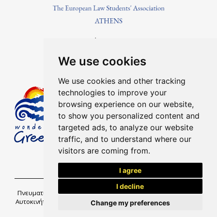
Βρείτε Μας Στο
We use cookies
We use cookies and other tracking
technologies to improve your
Μέλος του Ελληνικού Οργανισμού
browsing experience on our website,
Τουρισμού Αριθμός Μητρώου:
to show you personalized content and
1041E00810043900
targeted ads, to analyze our website
traffic, and to understand where our
visitors are coming from.
I agree
I decline
Πνευματικά δικαιώματα @ Megalonisos Ηράκλειο Ενοικιάσεις
Αυτοκινήτων Κρήτη, Ελλάδα. Ολα τα δικαιώματα διατηρούνται.
Change my preferences
Powered by
InternetMarketing.gr